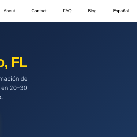
About
Contact
FAQ
Blog
Español
o, FL
amación de
o en 20–30
.