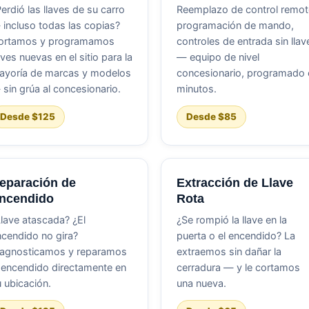
erdió las llaves de su carro
Reemplazo de control remot
incluso todas las copias?
programación de mando,
ortamos y programamos
controles de entrada sin llav
aves nuevas en el sitio para la
— equipo de nivel
ayoría de marcas y modelos
concesionario, programado 
sin grúa al concesionario.
minutos.
Desde $125
Desde $85
eparación de
Extracción de Llave
ncendido
Rota
lave atascada? ¿El
¿Se rompió la llave en la
cendido no gira?
puerta o el encendido? La
iagnosticamos y reparamos
extraemos sin dañar la
 encendido directamente en
cerradura — y le cortamos
 ubicación.
una nueva.