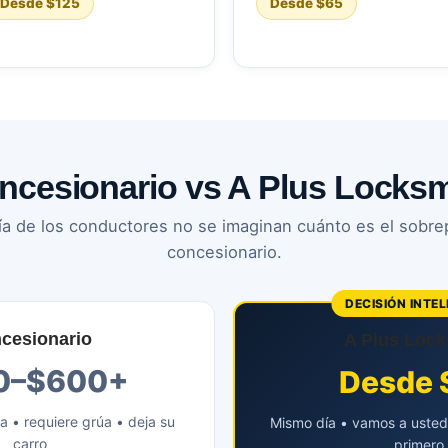
Desde $125
Desde $65
ncesionario vs A Plus Locksm
a de los conductores no se imaginan cuánto es el sobre
concesionario.
DECISIÓN INTEL
cesionario
A Plus Lock
0–$600+
Desde 
a • requiere grúa • deja su
Mismo día • vamos a usted 
carro
primero