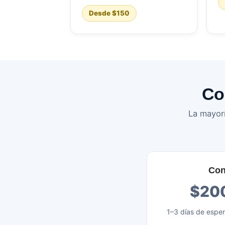
Desde $150
Co
La mayorí
Con
$20
1–3 días de esper