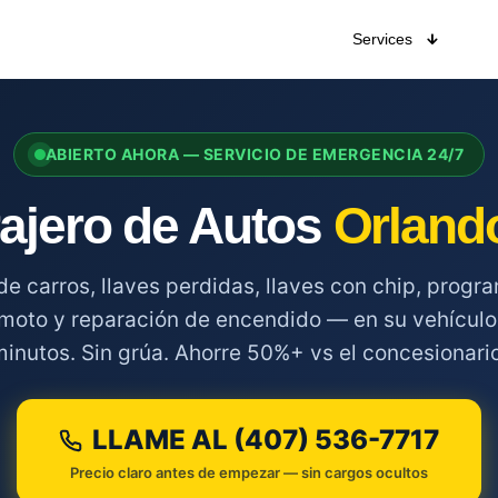
Services
ABIERTO AHORA — SERVICIO DE EMERGENCIA 24/7
ajero de Autos
Orland
de carros, llaves perdidas, llaves con chip, progr
emoto y reparación de encendido — en su vehícul
minutos. Sin grúa. Ahorre 50%+ vs el concesionario
LLAME AL (407) 536-7717
Precio claro antes de empezar — sin cargos ocultos