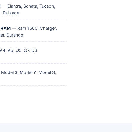
i
— Elantra, Sonata, Tucson,
, Palisade
/ RAM
— Ram 1500, Charger,
ger, Durango
4, A6, Q5, Q7, Q3
Model 3, Model Y, Model S,