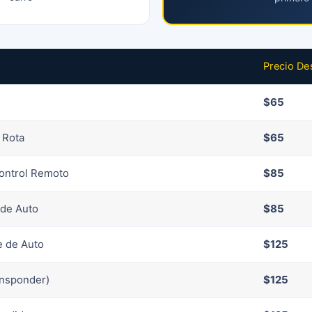
Precio De
$65
 Rota
$65
ontrol Remoto
$85
 de Auto
$85
e de Auto
$125
ansponder)
$125