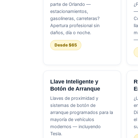
parte de Orlando —
¿P
estacionamientos,
— 
gasolineras, carreteras?
C
Apertura profesional sin
ll
daños, día o noche.
m
— 
Desde $65
Llave Inteligente y
R
Botón de Arranque
E
Llaves de proximidad y
¿L
sistemas de botón de
en
arranque programados para la
D
mayoría de vehículos
el
modernos — incluyendo
su
Tesla.