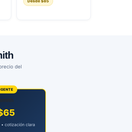
Desde $85
ith
precio del
IGENTE
smith
$65
• cotización clara