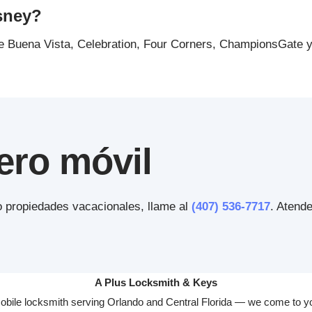
sney?
e Buena Vista, Celebration, Four Corners, ChampionsGate y 
ero móvil
 o propiedades vacacionales, llame al
(407) 536-7717
. Atend
A Plus Locksmith & Keys
obile locksmith serving Orlando and Central Florida — we come to y