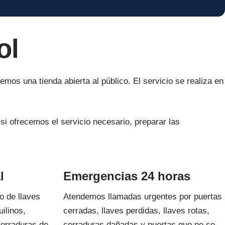
ol
mos una tienda abierta al público. El servicio se realiza en
i ofrecemos el servicio necesario, preparar las
l
Emergencias 24 horas
o de llaves
Atendemos llamadas urgentes por puertas
ilinos,
cerradas, llaves perdidas, llaves rotas,
cerraduras de
cerraduras dañadas y puertas que no se